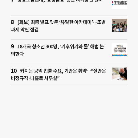
[화보] 최종 발표 앞둔 ‘유일한 아카데미’…조별
과제 막판 점검
18개국 청소년 300명, ‘기후위기와 물’ 해법 논
의한다
커지는 공익 법률 수요, 기반은 취약…“절반은
비정규직·나홀로 사무실”