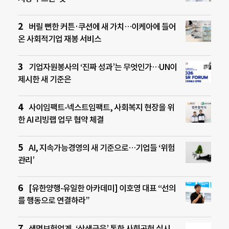
버릴 뻔한 커튼·쿠션에 새 가치…이케아에 들어
온 사회적기업 재봉 서비스
기업자원봉사의 ‘진짜 성과’는 무엇인가…UN이
제시한 새 기준은
사이임팩트-넥스트임팩트, 사회복지 현장을 위
한 AI 리빙랩 업무 협약 체결
AI, 지속가능경영의 새 기준으로…기업들 ‘위험
관리’
[유한양행-유일한 아카데미] 이호영 대표 “선의
를 행동으로 연결하라”
생명보험업계, ‘상생금융’ 통한 사회공헌 실시