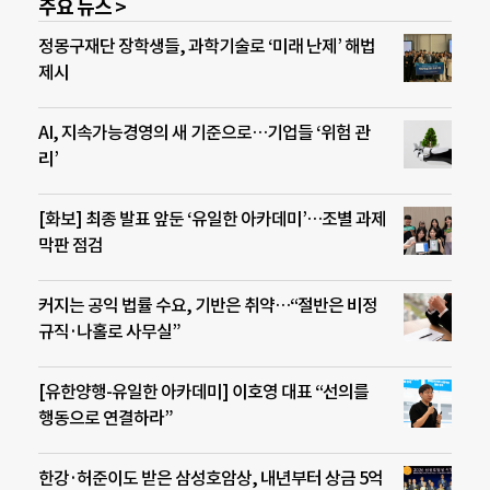
주요 뉴스 >
정몽구재단 장학생들, 과학기술로 ‘미래 난제’ 해법
제시
AI, 지속가능경영의 새 기준으로…기업들 ‘위험 관
리’
[화보] 최종 발표 앞둔 ‘유일한 아카데미’…조별 과제
막판 점검
커지는 공익 법률 수요, 기반은 취약…“절반은 비정
규직·나홀로 사무실”
[유한양행-유일한 아카데미] 이호영 대표 “선의를
행동으로 연결하라”
한강·허준이도 받은 삼성호암상, 내년부터 상금 5억