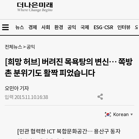
뉴스
경제
사회
환경
공익
국제
ESG·CSR
인터뷰
오
전체뉴스
>
공익
[희망 허브] 버려진 목욕탕의 변신… 쪽방
촌 분위기도 활짝 피었습니다
오민아 기자
입력 2015.11.10.
16:38
Korean
▼
[민관 협력한 ICT 복합문화공간… 용산구 동자