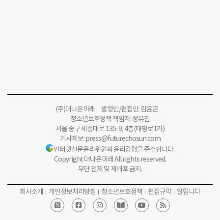
(주)더나은미래 발행인/편집인: 김윤곤
청소년보호정책 책임자: 정유진
서울 중구 세종대로 135-9, 4층(태평로1가)
기사제보:
press@futurechosun.com
인터넷신문윤리위원회 윤리강령을 준수합니다.
Copyright 더나은미래 All rights reserved.
무단 전재 및 재배포 금지.
회사소개
개인정보처리방침
청소년보호정책
편집규약
알립니다