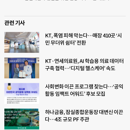
관련 기사
KT, 폭염 피해 막는다…매장 410곳 ‘시
민 무더위 쉼터’ 전환
KT·연세의료원, AI 학습용 의료 데이터
구축 협력…‘디지털 헬스케어’ 속도
사회변화 이끈 프로그램 찾는다…‘공익
활동 임팩트 어워드’ 후보 모집
하나금융, 잠실종합운동장 대변신 이끈
다…4조 규모 PF 주관