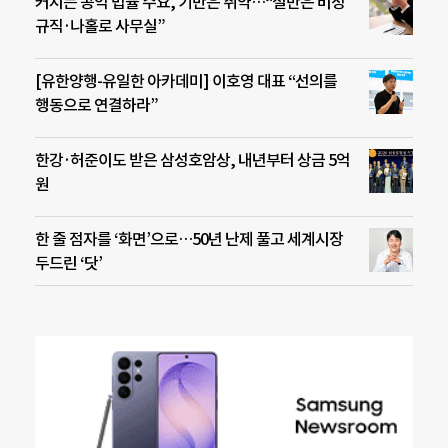
커지는 공익 법률 수요, 기반은 취약…“절반은 비정
규직·나홀로 사무실”
[유한양행-유일한 아카데미] 이호영 대표 “선의를
행동으로 연결하라”
한강·허준이도 받은 삼성호암상, 내년부터 상금 5억
원
한 줄 점자를 ‘화면’으로…50년 난제 풀고 세계시장
두드린 ‘닷’