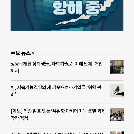
주요 뉴스 >
정몽구재단 장학생들, 과학기술로 ‘미래 난제’ 해법
제시
AI, 지속가능경영의 새 기준으로…기업들 ‘위험 관
리’
[화보] 최종 발표 앞둔 ‘유일한 아카데미’…조별 과제
막판 점검