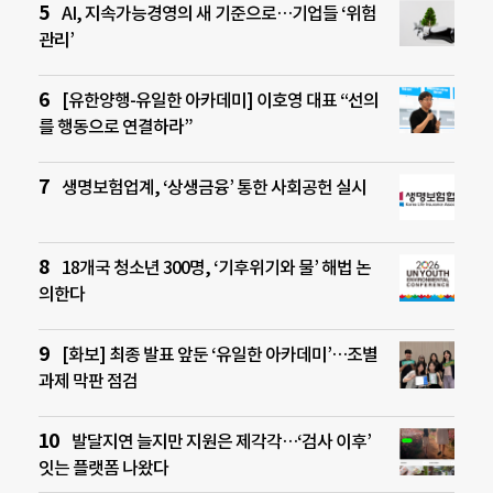
AI, 지속가능경영의 새 기준으로…기업들 ‘위험
관리’
[유한양행-유일한 아카데미] 이호영 대표 “선의
를 행동으로 연결하라”
생명보험업계, ‘상생금융’ 통한 사회공헌 실시
18개국 청소년 300명, ‘기후위기와 물’ 해법 논
의한다
[화보] 최종 발표 앞둔 ‘유일한 아카데미’…조별
과제 막판 점검
발달지연 늘지만 지원은 제각각…‘검사 이후’
잇는 플랫폼 나왔다