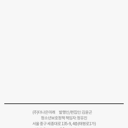
(주)더나은미래 발행인/편집인: 김윤곤
청소년보호정책 책임자: 정유진
서울 중구 세종대로 135-9, 4층(태평로1가)