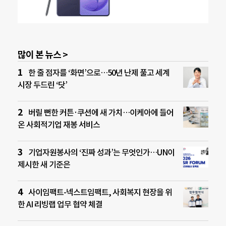
많이 본 뉴스 >
한 줄 점자를 ‘화면’으로…50년 난제 풀고 세계
시장 두드린 ‘닷’
버릴 뻔한 커튼·쿠션에 새 가치…이케아에 들어
온 사회적기업 재봉 서비스
기업자원봉사의 ‘진짜 성과’는 무엇인가…UN이
제시한 새 기준은
사이임팩트-넥스트임팩트, 사회복지 현장을 위
한 AI 리빙랩 업무 협약 체결