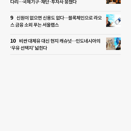
다리…국제기구·재단·투자사 뭉쳤다
신원이 없으면 신용도 없다…블록체인으로 라오
스 금융 소외 푸는 서울랩스
비싼 대체유 대신 현지 캐슈넛…인도네시아의
‘우유 선택지’ 넓힌다