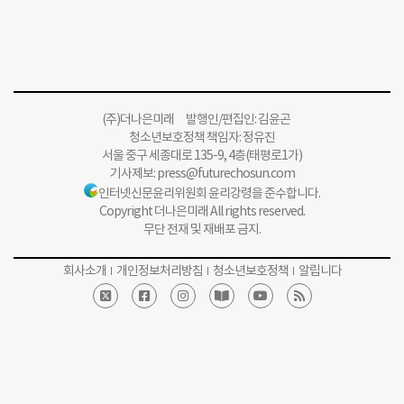
(주)더나은미래 발행인/편집인: 김윤곤
청소년보호정책 책임자: 정유진
서울 중구 세종대로 135-9, 4층(태평로1가)
기사제보:
press@futurechosun.com
인터넷신문윤리위원회 윤리강령을 준수합니다.
Copyright 더나은미래 All rights reserved.
무단 전재 및 재배포 금지.
회사소개
개인정보처리방침
청소년보호정책
알립니다