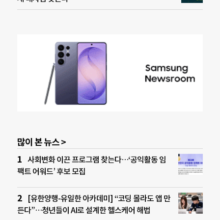
많이 본 뉴스 >
사회변화 이끈 프로그램 찾는다…‘공익활동 임
팩트 어워드’ 후보 모집
[유한양행-유일한 아카데미] “코딩 몰라도 앱 만
든다”…청년들이 AI로 설계한 헬스케어 해법