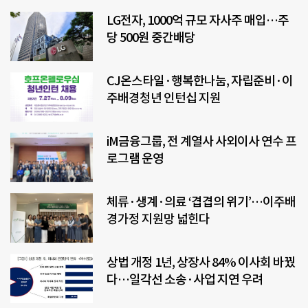
LG전자, 1000억 규모 자사주 매입…주
당 500원 중간배당
CJ온스타일·행복한나눔, 자립준비·이
주배경청년 인턴십 지원
iM금융그룹, 전 계열사 사외이사 연수 프
로그램 운영
체류·생계·의료 ‘겹겹의 위기’…이주배
경가정 지원망 넓힌다
상법 개정 1년, 상장사 84% 이사회 바꿨
다…일각선 소송·사업 지연 우려