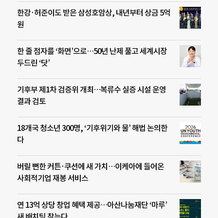
한강·허준이도 받은 삼성호암상, 내년부터 상금 5억
원
한 줄 점자를 ‘화면’으로…50년 난제 풀고 세계시장
두드린 ‘닷’
기후부 제1차 검증위 개최…복류수 실증 시설 운영
결과 검토
18개국 청소년 300명, ‘기후위기와 물’ 해법 논의한
다
버릴 뻔한 커튼·쿠션에 새 가치…이케아에 들어온
사회적기업 재봉 서비스
연 13억 상당 창업 혜택 제공…아산나눔재단 ‘마루’
새 배치팀 찾는다