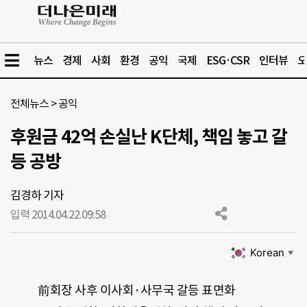
뉴스
경제
사회
환경
공익
국제
ESG·CSR
인터뷰
오
전체뉴스
>
공익
후원금 42억 손실난 K단체, 책임 놓고 갈
등 공방
김경하 기자
입력 2014.04.22.
09:58
Korean
▼
前회장 사후 이사회·사무국 갈등 표면화