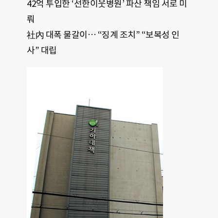
42억 투입한 ‘선한이웃병원’ 파산 책임 서로 미
뤄
社內 대폭 물갈이… “징계 조치” “보복성 인
사” 대립