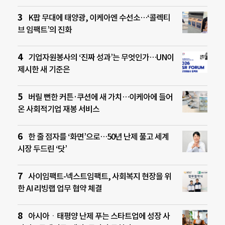
K팝 무대에 태양광, 이케아엔 수선소…‘콜렉티
브 임팩트’의 진화
기업자원봉사의 ‘진짜 성과’는 무엇인가…UN이
제시한 새 기준은
버릴 뻔한 커튼·쿠션에 새 가치…이케아에 들어
온 사회적기업 재봉 서비스
한 줄 점자를 ‘화면’으로…50년 난제 풀고 세계
시장 두드린 ‘닷’
사이임팩트-넥스트임팩트, 사회복지 현장을 위
한 AI 리빙랩 업무 협약 체결
아시아ㆍ태평양 난제 푸는 스타트업에 성장 사