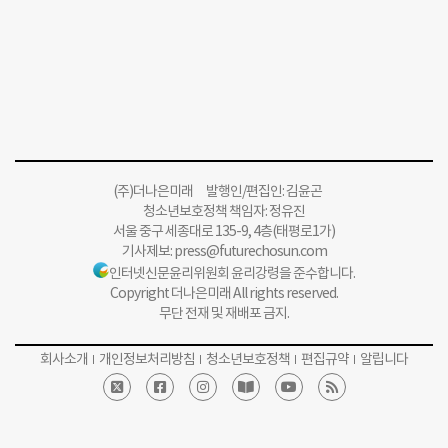
(주)더나은미래 발행인/편집인: 김윤곤
청소년보호정책 책임자: 정유진
서울 중구 세종대로 135-9, 4층(태평로1가)
기사제보:
press@futurechosun.com
인터넷신문윤리위원회 윤리강령을 준수합니다.
Copyright 더나은미래 All rights reserved.
무단 전재 및 재배포 금지.
회사소개
개인정보처리방침
청소년보호정책
편집규약
알립니다