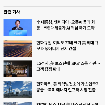
관련 기사
李 대통령, 엔비디아·오픈AI 등과 회
동…“韓 대체불가 AI 핵심 국가 도약”
한화큐셀, 여의도 22배 크기 美 최대 규
모 재생에너지 단지 건설
LG전자, 美 보스턴에 ‘SKS’ 쇼룸 개관…
고객 접점 확대
한화파워, 美 화력발전소에 가스압축기
공급…북미 에너지 인프라 시장 진출
SK하이닉스, 내달 美 나스닥 상장…최