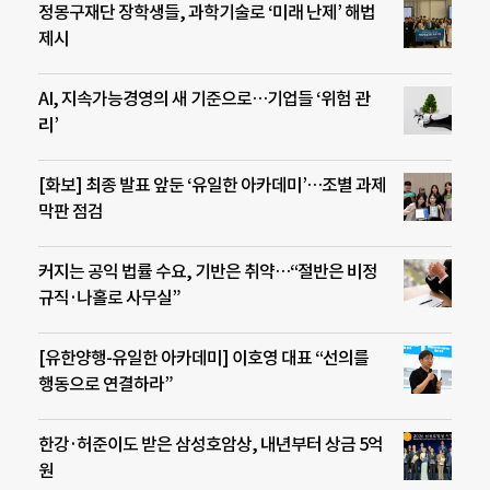
정몽구재단 장학생들, 과학기술로 ‘미래 난제’ 해법
제시
AI, 지속가능경영의 새 기준으로…기업들 ‘위험 관
리’
[화보] 최종 발표 앞둔 ‘유일한 아카데미’…조별 과제
막판 점검
커지는 공익 법률 수요, 기반은 취약…“절반은 비정
규직·나홀로 사무실”
[유한양행-유일한 아카데미] 이호영 대표 “선의를
행동으로 연결하라”
한강·허준이도 받은 삼성호암상, 내년부터 상금 5억
원