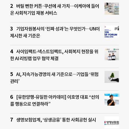
버릴 뻔한 커튼·쿠션에 새 가치…이케아에 들어
온 사회적기업 재봉 서비스
기업자원봉사의 ‘진짜 성과’는 무엇인가…UN이
제시한 새 기준은
사이임팩트-넥스트임팩트, 사회복지 현장을 위
한 AI 리빙랩 업무 협약 체결
AI, 지속가능경영의 새 기준으로…기업들 ‘위험
관리’
[유한양행-유일한 아카데미] 이호영 대표 “선의
를 행동으로 연결하라”
생명보험업계, ‘상생금융’ 통한 사회공헌 실시