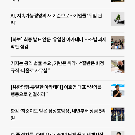
AI, 지속가능경영의 새 기준으로…기업들 ‘위험 관
리’
[화보] 최종 발표 앞둔 ‘유일한 아카데미’…조별 과제
막판 점검
커지는 공익 법률 수요, 기반은 취약…“절반은 비정
규직·나홀로 사무실”
[유한양행-유일한 아카데미] 이호영 대표 “선의를
행동으로 연결하라”
한강·허준이도 받은 삼성호암상, 내년부터 상금 5억
원
한 줄 점자를 ‘화면’으로…50년 난제 풀고 세계시장