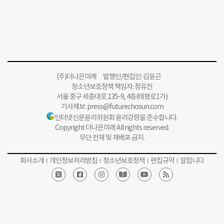
(주)더나은미래 발행인/편집인: 김윤곤
청소년보호정책 책임자: 정유진
서울 중구 세종대로 135-9, 4층(태평로1가)
기사제보:
press@futurechosun.com
인터넷신문윤리위원회 윤리강령을 준수합니다.
Copyright 더나은미래 All rights reserved.
무단 전재 및 재배포 금지.
회사소개
개인정보처리방침
청소년보호정책
편집규약
알립니다