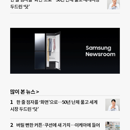
두드린 ‘닷’
많이 본 뉴스 >
한 줄 점자를 ‘화면’으로…50년 난제 풀고 세계
시장 두드린 ‘닷’
버릴 뻔한 커튼·쿠션에 새 가치…이케아에 들어