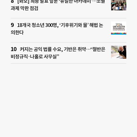
[화보] 최종 발표 앞둔 ‘유일한 아카데미’…조별
과제 막판 점검
18개국 청소년 300명, ‘기후위기와 물’ 해법 논
의한다
커지는 공익 법률 수요, 기반은 취약…“절반은
비정규직·나홀로 사무실”