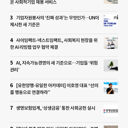
온 사회적기업 재봉 서비스
기업자원봉사의 ‘진짜 성과’는 무엇인가…UN이
제시한 새 기준은
사이임팩트-넥스트임팩트, 사회복지 현장을 위
한 AI 리빙랩 업무 협약 체결
AI, 지속가능경영의 새 기준으로…기업들 ‘위험
관리’
[유한양행-유일한 아카데미] 이호영 대표 “선의
를 행동으로 연결하라”
생명보험업계, ‘상생금융’ 통한 사회공헌 실시