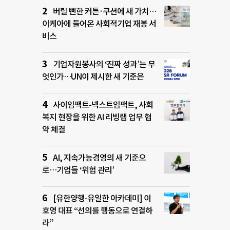
버릴 뻔한 커튼·쿠션에 새 가치…
이케아에 들어온 사회적기업 재봉 서
비스
기업자원봉사의 ‘진짜 성과’는 무
엇인가…UN이 제시한 새 기준은
사이임팩트-넥스트임팩트, 사회
복지 현장을 위한 AI 리빙랩 업무 협
약 체결
AI, 지속가능경영의 새 기준으
로…기업들 ‘위험 관리’
[유한양행-유일한 아카데미] 이
호영 대표 “선의를 행동으로 연결하
라”