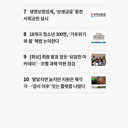
생명보험업계, ‘상생금융’ 통한
사회공헌 실시
18개국 청소년 300명, ‘기후위기
와 물’ 해법 논의한다
[화보] 최종 발표 앞둔 ‘유일한 아
카데미’…조별 과제 막판 점검
발달지연 늘지만 지원은 제각
각…‘검사 이후’ 잇는 플랫폼 나왔다