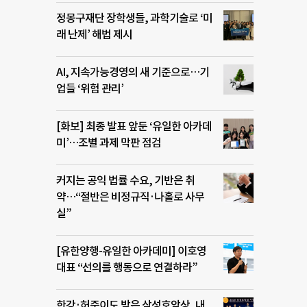
정몽구재단 장학생들, 과학기술로 ‘미
래 난제’ 해법 제시
AI, 지속가능경영의 새 기준으로…기
업들 ‘위험 관리’
[화보] 최종 발표 앞둔 ‘유일한 아카데
미’…조별 과제 막판 점검
커지는 공익 법률 수요, 기반은 취
약…“절반은 비정규직·나홀로 사무
실”
[유한양행-유일한 아카데미] 이호영
대표 “선의를 행동으로 연결하라”
한강·허준이도 받은 삼성호암상, 내