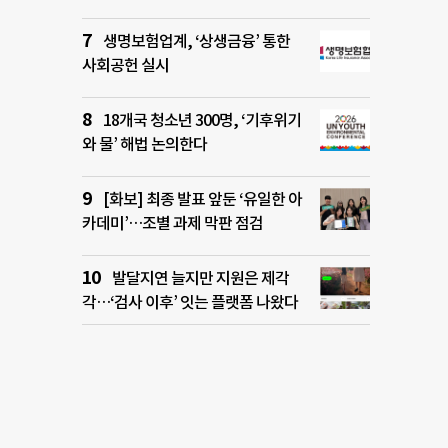
생명보험업계, ‘상생금융’ 통한
사회공헌 실시
18개국 청소년 300명, ‘기후위기
와 물’ 해법 논의한다
[화보] 최종 발표 앞둔 ‘유일한 아
카데미’…조별 과제 막판 점검
발달지연 늘지만 지원은 제각
각…‘검사 이후’ 잇는 플랫폼 나왔다