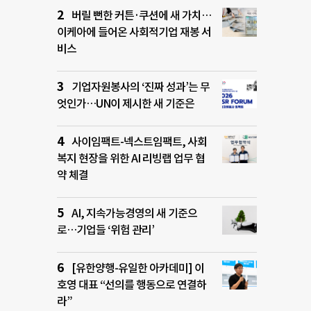
버릴 뻔한 커튼·쿠션에 새 가치…
이케아에 들어온 사회적기업 재봉 서
비스
기업자원봉사의 ‘진짜 성과’는 무
엇인가…UN이 제시한 새 기준은
사이임팩트-넥스트임팩트, 사회
복지 현장을 위한 AI 리빙랩 업무 협
약 체결
AI, 지속가능경영의 새 기준으
로…기업들 ‘위험 관리’
[유한양행-유일한 아카데미] 이
호영 대표 “선의를 행동으로 연결하
라”