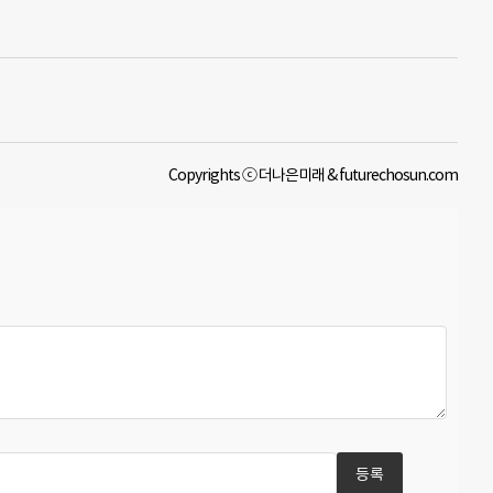
Copyrights ⓒ 더나은미래 & futurechosun.com