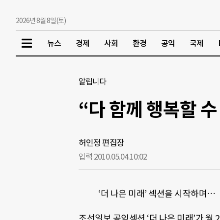
2026년 8월 8일(토)
뉴스
경제
사회
환경
공익
국제
알립니다
“다 함께 행복할 
허인정 편집장
입력 2010.05.04.
10:02
‘더 나은 미래’ 섹션을 시작하며…
조선일보 공익섹션 ‘더 나은 미래’가 월 