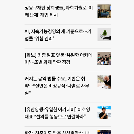
정몽구재단 장학생들, 과학기술로 ‘미
래 난제’ 해법 제시
AI, 지속가능경영의 새 기준으로…기
업들 ‘위험 관리’
[화보] 최종 발표 앞둔 ‘유일한 아카데
미’…조별 과제 막판 점검
커지는 공익 법률 수요, 기반은 취
약…“절반은 비정규직·나홀로 사무
실”
[유한양행-유일한 아카데미] 이호영
대표 “선의를 행동으로 연결하라”
한강·허준이도 받은 삼성호암상, 내