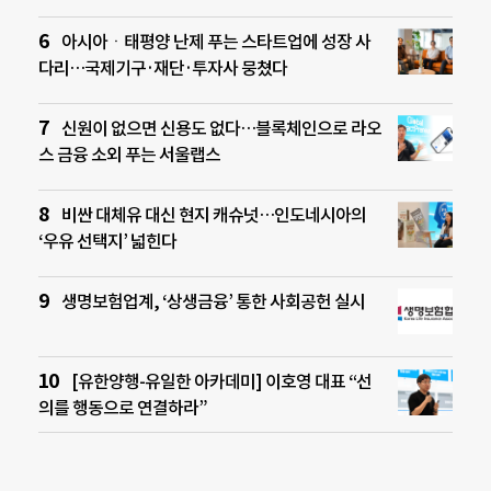
아시아ㆍ태평양 난제 푸는 스타트업에 성장 사
다리…국제기구·재단·투자사 뭉쳤다
신원이 없으면 신용도 없다…블록체인으로 라오
스 금융 소외 푸는 서울랩스
비싼 대체유 대신 현지 캐슈넛…인도네시아의
‘우유 선택지’ 넓힌다
생명보험업계, ‘상생금융’ 통한 사회공헌 실시
[유한양행-유일한 아카데미] 이호영 대표 “선
의를 행동으로 연결하라”