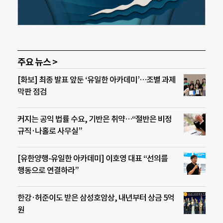
주요 뉴스 >
[화보] 최종 발표 앞둔 ‘유일한 아카데미’…조별 과제
막판 점검
커지는 공익 법률 수요, 기반은 취약…“절반은 비정
규직·나홀로 사무실”
[유한양행-유일한 아카데미] 이호영 대표 “선의를
행동으로 연결하라”
한강·허준이도 받은 삼성호암상, 내년부터 상금 5억
원