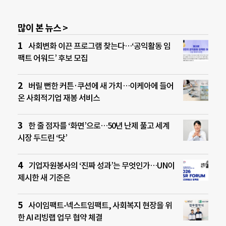
많이 본 뉴스 >
사회변화 이끈 프로그램 찾는다…‘공익활동 임
팩트 어워드’ 후보 모집
버릴 뻔한 커튼·쿠션에 새 가치…이케아에 들어
온 사회적기업 재봉 서비스
한 줄 점자를 ‘화면’으로…50년 난제 풀고 세계
시장 두드린 ‘닷’
기업자원봉사의 ‘진짜 성과’는 무엇인가…UN이
제시한 새 기준은
사이임팩트-넥스트임팩트, 사회복지 현장을 위
한 AI 리빙랩 업무 협약 체결