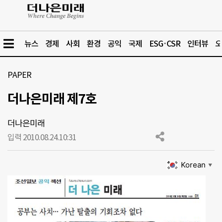
뉴스
경제
사회
환경
공익
국제
ESG·CSR
인터뷰
오
PAPER
더나은미래 제7호
더나은미래
입력 2010.08.24.
10:31
Korean
▼