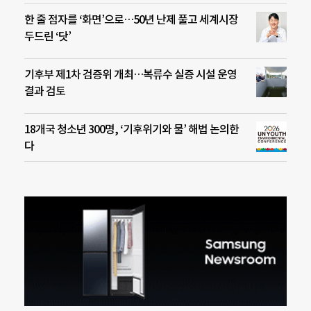
한 줄 점자를 ‘화면’으로…50년 난제 풀고 세계시장
두드린 ‘닷’
기후부 제1차 검증위 개최…복류수 실증 시설 운영
결과 검토
18개국 청소년 300명, ‘기후위기와 물’ 해법 논의한
다