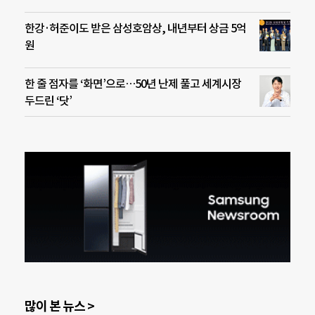
한강·허준이도 받은 삼성호암상, 내년부터 상금 5억
원
한 줄 점자를 ‘화면’으로…50년 난제 풀고 세계시장
두드린 ‘닷’
많이 본 뉴스 >