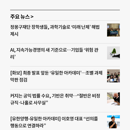
주요 뉴스 >
정몽구재단 장학생들, 과학기술로 ‘미래 난제’ 해법
제시
AI, 지속가능경영의 새 기준으로…기업들 ‘위험 관
리’
[화보] 최종 발표 앞둔 ‘유일한 아카데미’…조별 과제
막판 점검
커지는 공익 법률 수요, 기반은 취약…“절반은 비정
규직·나홀로 사무실”
[유한양행-유일한 아카데미] 이호영 대표 “선의를
행동으로 연결하라”