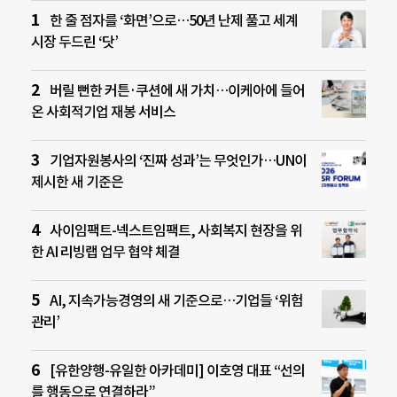
한 줄 점자를 ‘화면’으로…50년 난제 풀고 세계
시장 두드린 ‘닷’
버릴 뻔한 커튼·쿠션에 새 가치…이케아에 들어
온 사회적기업 재봉 서비스
기업자원봉사의 ‘진짜 성과’는 무엇인가…UN이
제시한 새 기준은
사이임팩트-넥스트임팩트, 사회복지 현장을 위
한 AI 리빙랩 업무 협약 체결
AI, 지속가능경영의 새 기준으로…기업들 ‘위험
관리’
[유한양행-유일한 아카데미] 이호영 대표 “선의
를 행동으로 연결하라”