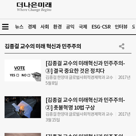
뉴스
경제
사회
환경
공익
국제
ESG·CSR
인터뷰
오
김종걸 교수의 미래 혁신과 민주주의
[김종걸 교수의 미래혁신과 민주주의-
③] 결국 중요한 것은 정치다
김종걸 한양대 글로벌사회적경제학과 교수
2017년
5월 8일
[김종걸 교수의 미래혁신과 민주주의-
②] 촛불혁명 10법 구상
김종걸 한양대 글로벌사회적경제학과 교수
2017년
3월 15일