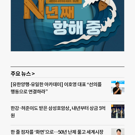
주요 뉴스 >
[유한양행-유일한 아카데미] 이호영 대표 “선의를
행동으로 연결하라”
한강·허준이도 받은 삼성호암상, 내년부터 상금 5억
원
한 줄 점자를 ‘화면’으로…50년 난제 풀고 세계시장