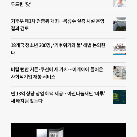
두드린 ‘닷’
기후부 제1차 검증위 개최…복류수 실증 시설 운영
결과 검토
18개국 청소년 300명, ‘기후위기와 물’ 해법 논의한
다
버릴 뻔한 커튼·쿠션에 새 가치…이케아에 들어온
사회적기업 재봉 서비스
연 13억 상당 창업 혜택 제공…아산나눔재단 ‘마루’
새 배치팀 찾는다