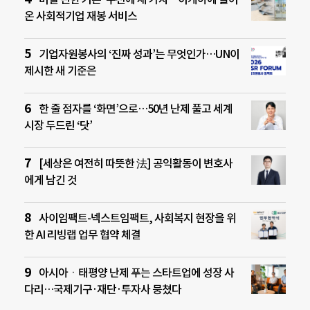
온 사회적기업 재봉 서비스
기업자원봉사의 ‘진짜 성과’는 무엇인가…UN이
제시한 새 기준은
한 줄 점자를 ‘화면’으로…50년 난제 풀고 세계
시장 두드린 ‘닷’
[세상은 여전히 따뜻한 法] 공익활동이 변호사
에게 남긴 것
사이임팩트-넥스트임팩트, 사회복지 현장을 위
한 AI 리빙랩 업무 협약 체결
아시아ㆍ태평양 난제 푸는 스타트업에 성장 사
다리…국제기구·재단·투자사 뭉쳤다