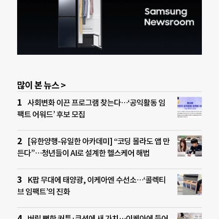
많이 본 뉴스 >
사회변화 이끈 프로그램 찾는다…‘공익활동 임
팩트 어워드’ 후보 모집
[유한양행-유일한 아카데미] “코딩 몰라도 앱 만
든다”…청년들이 AI로 설계한 헬스케어 해법
K팝 무대에 태양광, 이케아엔 수선소…‘콜렉티
브 임팩트’의 진화
버릴 뻔한 커튼·쿠션에 새 가치…이케아에 들어