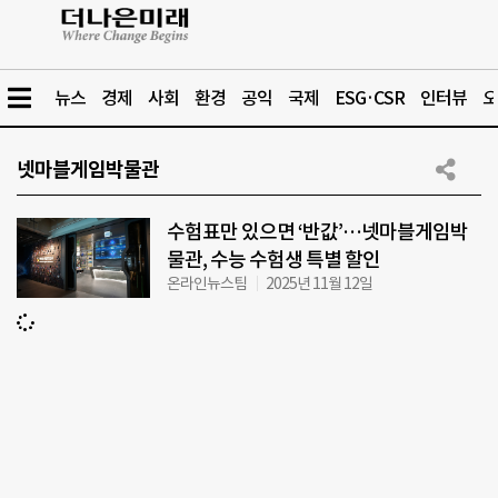
뉴스
경제
사회
환경
공익
국제
ESG·CSR
인터뷰
오
넷마블게임박물관
수험표만 있으면 ‘반값’…넷마블게임박
물관, 수능 수험생 특별 할인
온라인뉴스팀
2025년 11월 12일