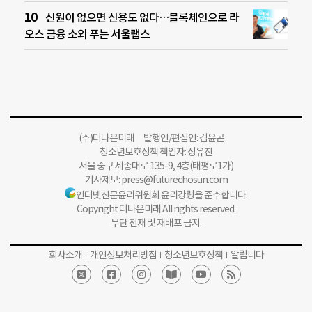
신원이 없으면 신용도 없다…블록체인으로 라
오스 금융 소외 푸는 서울랩스
(주)더나은미래 발행인/편집인: 김윤곤
청소년보호정책 책임자: 정유진
서울 중구 세종대로 135-9, 4층(태평로1가)
기사제보:
press@futurechosun.com
인터넷신문윤리위원회 윤리강령을 준수합니다.
Copyright 더나은미래 All rights reserved.
무단 전재 및 재배포 금지.
회사소개
개인정보처리방침
청소년보호정책
알립니다