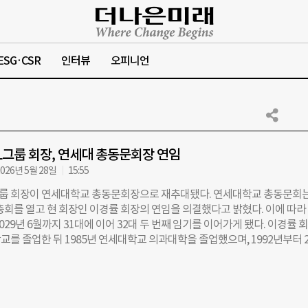
ESG·CSR
인터뷰
오피니언
L그룹 회장, 연세대 총동문회장 연임
026년 5월 28일
15:55
그룹 회장이 연세대학교 총동문회장으로 재추대됐다. 연세대학교 총동문회는
총회를 열고 현 회장인 이경률 회장의 연임을 의결했다고 밝혔다. 이에 따라
029년 6월까지 31대에 이어 32대 두 번째 임기를 이어가게 됐다. 이경률 
를 졸업한 뒤 1985년 연세대학교 의과대학을 졸업했으며, 1992년부터 2
 진단검사의학과 교수로 재직해 후학 양성과 국내 보건의료 발전에 기여해
확정된 이 회장은 “새롭게 출범하는 제32대 총동문회는 동문들간의 ‘연결과 
치로 둘 것”이라며 “세대 간 교류를 확대하고 국내외 동문 네트워크를 한층
 나가겠다”고 전했다. 지난 2023년 이 회장은 연세대학교 총동문회 설립 