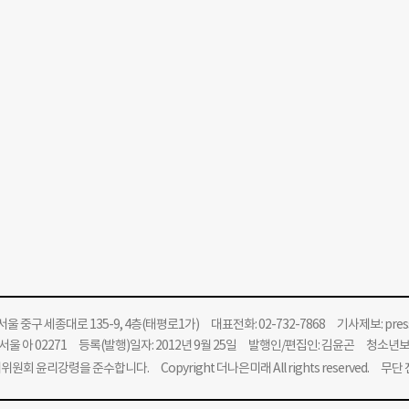
울 중구 세종대로 135-9, 4층(태평로1가) 대표전화: 02-732-7868 기사제보:
pre
울 아 02271 등록(발행)일자: 2012년 9월 25일 발행인/편집인: 김윤곤 청소년
위원회 윤리강령을 준수합니다.
Copyright 더나은미래 All rights reserved. 무