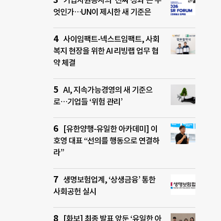
기업자원봉사의 ‘진짜 성과’는 무
엇인가…UN이 제시한 새 기준은
사이임팩트-넥스트임팩트, 사회
복지 현장을 위한 AI 리빙랩 업무 협
약 체결
AI, 지속가능경영의 새 기준으
로…기업들 ‘위험 관리’
[유한양행-유일한 아카데미] 이
호영 대표 “선의를 행동으로 연결하
라”
생명보험업계, ‘상생금융’ 통한
사회공헌 실시
[화보] 최종 발표 앞둔 ‘유일한 아