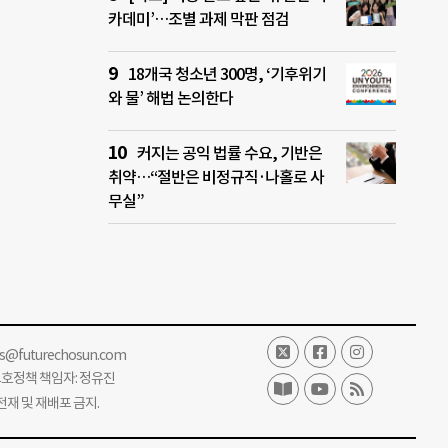
카데미’…조별 과제 막판 점검
18개국 청소년 300명, ‘기후위기
와 물’ 해법 논의한다
커지는 공익 법률 수요, 기반은
취약…“절반은 비정규직·나홀로 사
무실”
ss@futurechosun.com
보호정책 책임자: 정유진
단 전재 및 재배포 금지.