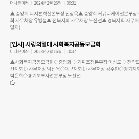
의과대학 출신
더나은미래
2024년 2월 26일
09:31
관 서울의과학연
▲ 중앙회 디지털혁신본부장 신상욱▲ 중앙회 커뮤니케이션본부장 
스, 홈즈에이
회 사무처장 유병설▲ 전북지회 사무처장 노진선▲ 경북지회 사무처
건복지재단 이
일자)
환경 개선을 
분야 발전과 
[인사] 사랑의열매 사회복지공동모금회
골 과학아카데
외국기업인에게
더나은미래
2023년 2월 16일
10:37
리더 대상 시상
▲사회복지공동모금회◇중앙회 ▷기획조정본부장 이성도 ▷전략모
통령 훈장(The
산지회 ▷사무처장 박선욱◇대구지회 ▷사무처장 강주현◇경기지
박은희◇경기북부사업본부장 노진선