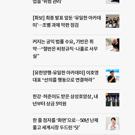
업들 ‘위험 관리’
[화보] 최종 발표 앞둔 ‘유일한 아카데
미’…조별 과제 막판 점검
커지는 공익 법률 수요, 기반은 취
약…“절반은 비정규직·나홀로 사무
실”
[유한양행-유일한 아카데미] 이호영
대표 “선의를 행동으로 연결하라”
한강·허준이도 받은 삼성호암상, 내
년부터 상금 5억원
한 줄 점자를 ‘화면’으로…50년 난제
풀고 세계시장 두드린 ‘닷’