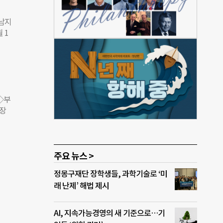
문기
사이언
남지
촌보
 1
료
의료
아 몽
운데
글로벌
 대
◇부
장
주요 뉴스 >
정몽구재단 장학생들, 과학기술로 ‘미
래 난제’ 해법 제시
AI, 지속가능경영의 새 기준으로…기