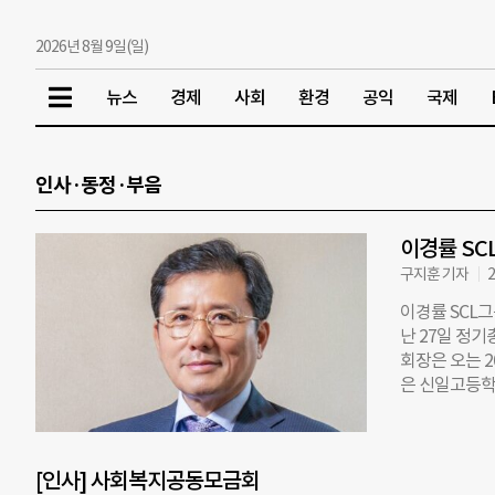
2026년 8월 9일(일)
뉴스
경제
사회
환경
공익
국제
인사·동정·부음
이경률 SC
구지훈 기자
2
이경률 SCL
난 27일 정기
회장은 오는 2
은 신일고등학교
년까지 연세대
다. 연임이 
장’을 핵심 가
[인사] 사회복지공동모금회
긴밀히 구축해