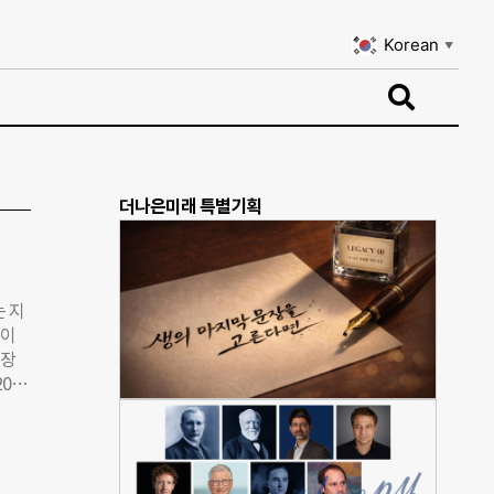
Korean
▼
Korean
▼
더나은미래 특별기획
 지
 이
회장
002
 왔
확
 더
이후