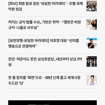
[화보] 최종 발표 앞둔 ‘유일한 아카데미’…조별 과제
막판 점검
커지는 공익 법률 수요, 기반은 취약…“절반은 비정
규직·나홀로 사무실”
[유한양행-유일한 아카데미] 이호영 대표 “선의를
행동으로 연결하라”
한강·허준이도 받은 삼성호암상, 내년부터 상금 5억
원
한 줄 점자를 ‘화면’으로…50년 난제 풀고 세계시장
두드린 ‘닷’