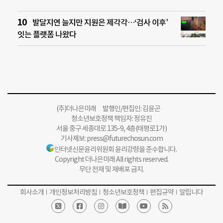
발달지연 늘지만 지원은 제각각…‘검사 이후’
잇는 플랫폼 나왔다
(주)더나은미래 발행인/편집인: 김윤곤
청소년보호정책 책임자: 정유진
서울 중구 세종대로 135-9, 4층(태평로1가)
기사제보:
press@futurechosun.com
인터넷신문윤리위원회 윤리강령을 준수합니다.
Copyright 더나은미래 All rights reserved.
무단 전재 및 재배포 금지.
회사소개
개인정보처리방침
청소년보호정책
편집규약
알립니다