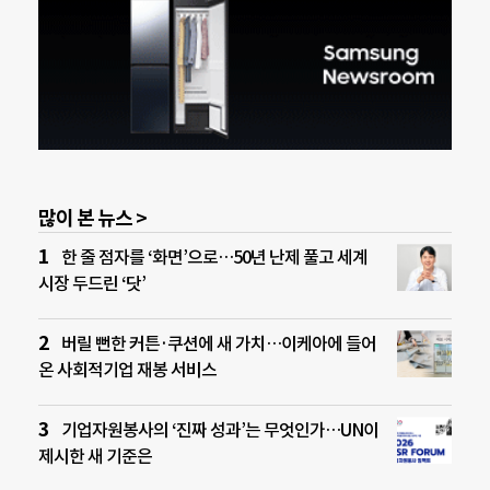
많이 본 뉴스 >
한 줄 점자를 ‘화면’으로…50년 난제 풀고 세계
시장 두드린 ‘닷’
버릴 뻔한 커튼·쿠션에 새 가치…이케아에 들어
온 사회적기업 재봉 서비스
기업자원봉사의 ‘진짜 성과’는 무엇인가…UN이
제시한 새 기준은