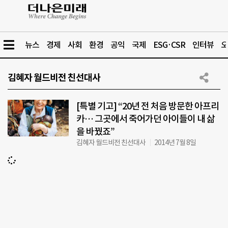
뉴스
경제
사회
환경
공익
국제
ESG·CSR
인터뷰
오
김혜자 월드비전 친선대사
[특별 기고] “20년 전 처음 방문한 아프리
카… 그곳에서 죽어가던 아이들이 내 삶
을 바꿨죠”
김혜자 월드비전 친선대사
2014년 7월 8일