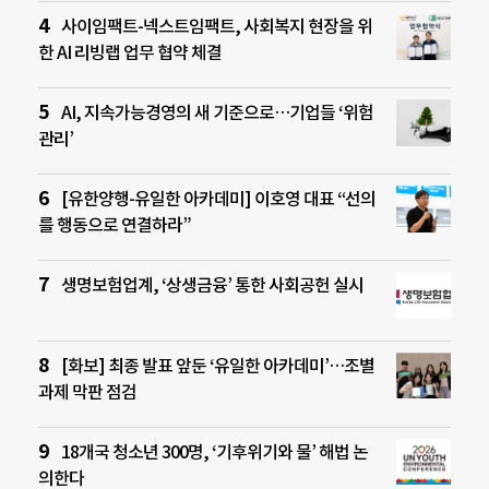
사이임팩트-넥스트임팩트, 사회복지 현장을 위
한 AI 리빙랩 업무 협약 체결
AI, 지속가능경영의 새 기준으로…기업들 ‘위험
관리’
[유한양행-유일한 아카데미] 이호영 대표 “선의
를 행동으로 연결하라”
생명보험업계, ‘상생금융’ 통한 사회공헌 실시
[화보] 최종 발표 앞둔 ‘유일한 아카데미’…조별
과제 막판 점검
18개국 청소년 300명, ‘기후위기와 물’ 해법 논
의한다