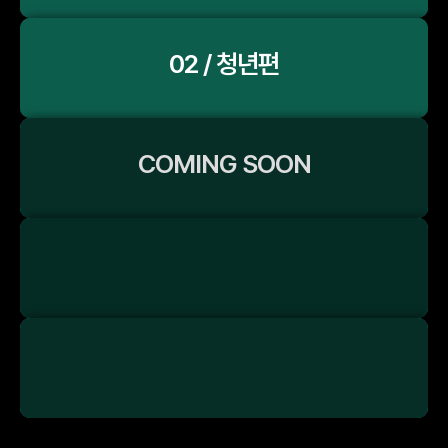
02 / 청년편
COMING SOON
COMING SOON