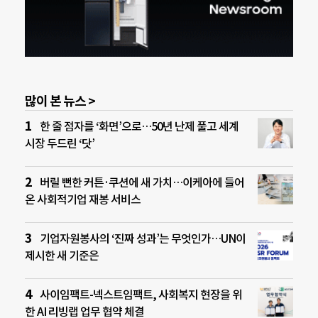
많이 본 뉴스 >
한 줄 점자를 ‘화면’으로…50년 난제 풀고 세계
시장 두드린 ‘닷’
버릴 뻔한 커튼·쿠션에 새 가치…이케아에 들어
온 사회적기업 재봉 서비스
기업자원봉사의 ‘진짜 성과’는 무엇인가…UN이
제시한 새 기준은
사이임팩트-넥스트임팩트, 사회복지 현장을 위
한 AI 리빙랩 업무 협약 체결