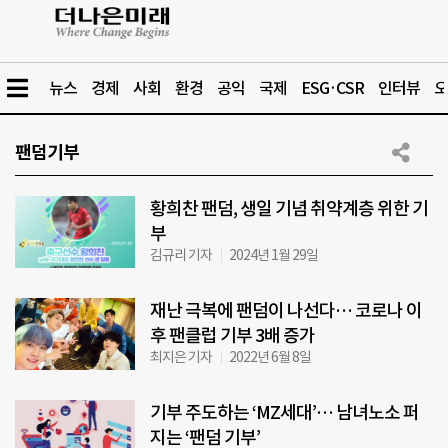
뉴스
경제
사회
환경
공익
국제
ESG·CSR
인터뷰
오
팬덤기부
황희찬 팬덤, 생일 기념 취약계층 위한 기
부
김규리 기자
2024년 1월 29일
재난 극복에 팬덤이 나선다… 코로나 이
후 팬클럽 기부 3배 증가
최지은 기자
2022년 6월 8일
기부 주도하는 ‘MZ세대’… 남녀노소 퍼
지는 ‘팬덤 기부’