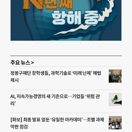
주요 뉴스 >
정몽구재단 장학생들, 과학기술로 ‘미래 난제’ 해법
제시
AI, 지속가능경영의 새 기준으로…기업들 ‘위험 관
리’
[화보] 최종 발표 앞둔 ‘유일한 아카데미’…조별 과제
막판 점검