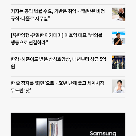
커지는 공익 법률 수요, 기반은 취약…“절반은 비정
규직·나홀로 사무실”
[유한양행-유일한 아카데미] 이호영 대표 “선의를
행동으로 연결하라”
한강·허준이도 받은 삼성호암상, 내년부터 상금 5억
원
한 줄 점자를 ‘화면’으로…50년 난제 풀고 세계시장
두드린 ‘닷’